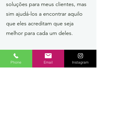
soluções para meus clientes, mas
sim ajudá-los a encontrar aquilo
que eles acreditam que seja
melhor para cada um deles.
Problemas que posso te ajudar:
Depressão, baixa autoestima,
Phone
Email
Instagram
problemas com relacionamentos,
mudanças, começando numa nova
escola, auto-mutilação ou outras
formas de se fazer mal.
Regulando e controlando ansiedade,
como: aqueles pensamentos chatos e
negativos que não te deixam em paz
especialmente antes de dormir,